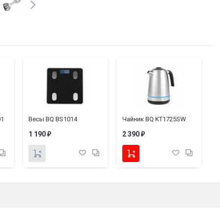
Длина сетевого шнура:
1.2 м
Защита от перегрева:
Есть
Комплектация:
Блендер, чаша измельчителя с
Гарантия1:
1 год
Габариты (ШxВxГ):
65 х 382 х 65 мм
Вес нетто:
1.5 кг
01
Весы BQ BS1014
Чайник BQ KT1725SW
К
1 190
2 390
1
₽
₽