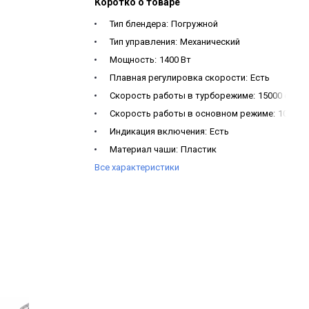
Коротко о товаре
Тип блендера:
Погружной
Тип управления:
Механический
Мощность:
1400 Вт
Плавная регулировка скорости:
Есть
Скорость работы в турборежиме:
15000 об/м
Скорость работы в основном режиме:
10000 
Индикация включения:
Есть
Материал чаши:
Пластик
Все характеристики
Объем чаши:
860 мл
Чаша с измельчителем:
Есть
Материал лезвия:
Нержавеющая сталь AISI 30
Мерный стакан:
Есть
Объем мерного стакана:
600 мл
Форма ножа:
Крестообразный нож
Напряжение В, частота тока Гц:
220-240 В, 50/6
Уровень шума:
70 дБ