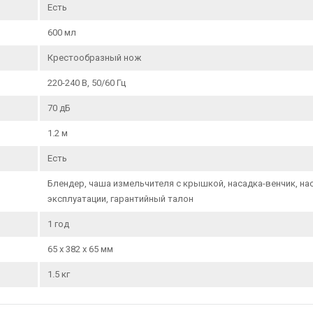
Есть
600 мл
Крестообразный нож
220-240 В, 50/60 Гц
70 дБ
1.2 м
Есть
Блендер, чаша измельчителя с крышкой, насадка-венчик, на
эксплуатации, гарантийный талон
1 год
65 х 382 х 65 мм
1.5 кг