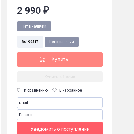
2 990
₽
Нет в наличии
ин
86190517
Нет в наличии
об/мин
Купить в 1 клик
4
К сравнению
В избранное
0 Гц
Уведомить о поступлении