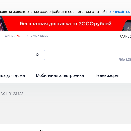
асие на использование cookie-файлов в соответствии с нашей
политикой при
Акции
%
О компании
Изб
Понеде
ика для дома
Мобильная электроника
Телевизоры
 BQ HB1233SS