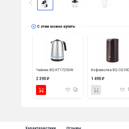
С этим можно купить:
S1014
Чайник BQ KT1725SW
Кофемолка BQ CG10
2 390
1 490
₽
₽
Характеристики
Отзывы