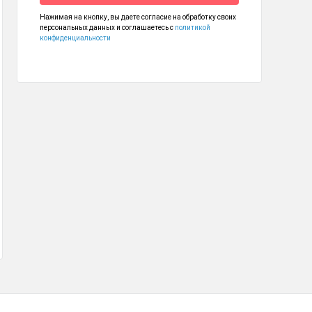
Нажимая на кнопку, вы даете согласие на обработку своих
персональных данных и соглашаетесь с
политикой
 крышкой, насадка-венчик, насадка-блендер, мерный стакан, руководст
конфиденциальности
офемолка BQ CG1001
Весы BQ BS1014
Чайник BQ 
 490
1 190
2 390
₽
₽
₽