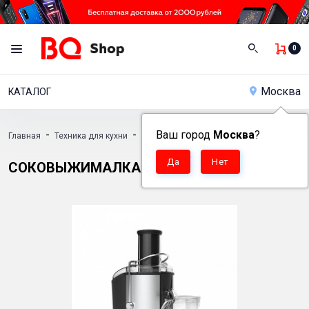
0
Москва
КАТАЛОГ
-
-
Ваш город
-
Москва
?
Главная
Техника для кухни
Соковыжималки
Соковыжималка BQ J
СОКОВЫЖИМАЛКА BQ J1006