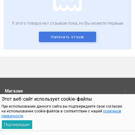
У этого товара нет отзывов пока, но Вы можете первым
Написать отзыв
Магазин
Этот веб-сайт использует cookie-файлы.
Пользователям
При использовании данного сайта вы подтверждаете свое согласие
на использование cookie-файлов в соответствии с нашей
политикой
Контакты
приватности
.
Подтверждаю
При использовании материалов с сайта shop.bq.ru обязательно