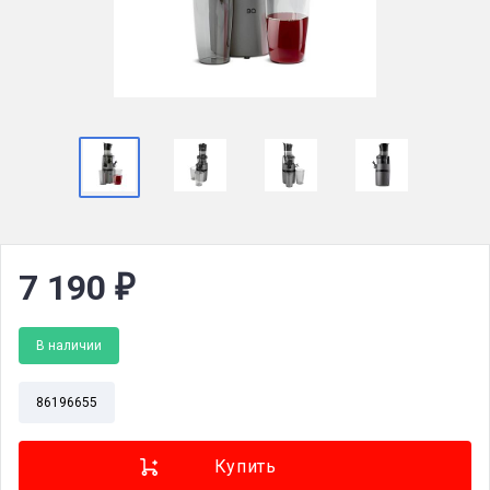
7 190
₽
В наличии
86196655