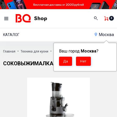
0
Москва
КАТАЛОГ
-
-
Ваш город
-
Москва
?
Главная
Техника для кухни
Соковыжималки
Соковыжималка BQ J
СОКОВЫЖИМАЛКА BQ J2000