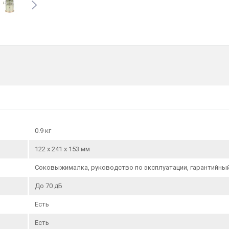
Комплектация:
Соковыжималка, руководство п
Вес нетто, кг:
0.9 кг
0.9 кг
122 х 241 х 153 мм
Соковыжималка, руководство по эксплуатации, гарантийный
До 70 дБ
Есть
Есть