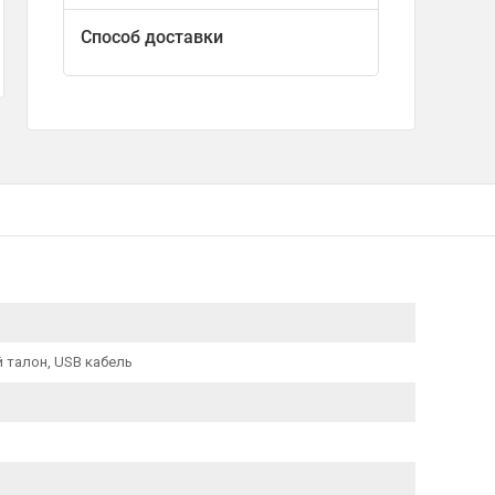
о эксплуатации, гарантийный талон, USB кабель
Способ доставки
 талон, USB кабель