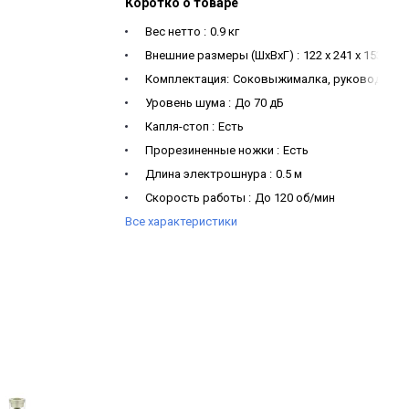
Коротко о товаре
Вес нетто :
0.9 кг
Внешние размеры (ШхВхГ) :
122 х 241 х 153 мм
Комплектация:
Соковыжималка, руководство п
Уровень шума :
До 70 дБ
Капля-стоп :
Есть
Прорезиненные ножки :
Есть
Длина электрошнура :
0.5 м
Скорость работы :
До 120 об/мин
Все характеристики
Материал корпуса :
Пластик
Объем:
200 мл
Мощность:
45 Вт
Индикатор уровня сока:
Есть
Капля-стоп:
Есть
Внешние размеры (ШхВхГ), мм:
122 х 241 х 153
Прорезиненные ножки:
Есть
Материал корпуса:
Пластик