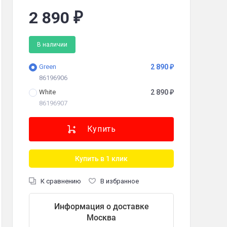
2 890
₽
о эксплуатации, гарантийный талон, USB кабель
В наличии
Green
2 890
₽
86196906
White
2 890
₽
86196907
Купить в 1 клик
К сравнению
В избранное
 мм
Информация о доставке
Москва