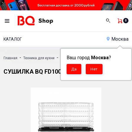
0
Москва
КАТАЛОГ
-
-
Ваш город
-
Москва
?
Главная
Техника для кухни
Сушилки
Сушилка BQ FD1003
СУШИЛКА BQ FD1003