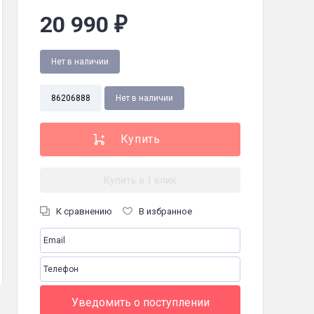
20 990
₽
Нет в наличии
86206888
Нет в наличии
Купить в 1 клик
евизор, пульт дистанционного управления, руководство по эксплуатаци
К сравнению
В избранное
Уведомить о поступлении