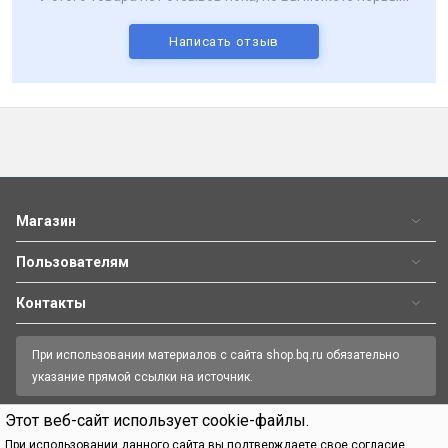
Написать отзыв
Магазин
Пользователям
Контакты
При использовании материалов с сайта shop.bq.ru обязательно
указание прямой ссылки на источник.
Этот веб-сайт использует cookie-файлы.
Пн—Пт 09:00-18:00
8 (800) 500 32 90
При использовании данного сайта вы подтверждаете свое согласие