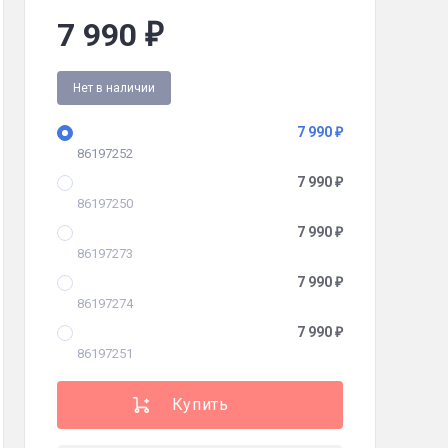
7 990
₽
Нет в наличии
7 990
₽
86197252
7 990
₽
86197250
7 990
₽
86197273
7 990
₽
86197274
7 990
₽
86197251