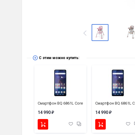
С этим можно купить:
BQ 6861L Core
Смартфон BQ 6861L Core
Смартфон BQ 6861L C
14 990
14 990
₽
₽