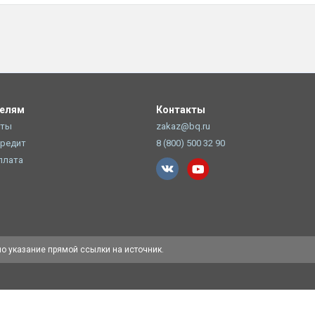
телям
Контакты
оты
zakaz@bq.ru
Кредит
8 (800) 500 32 90
плата
но указание прямой ссылки на источник.