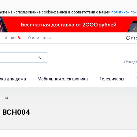
асие на использование cookie-файлов в соответствии с нашей
политикой при
Акции
%
О компании
Изб
Понеде
ика для дома
Мобильная электроника
Телевизоры
H004
 BCH004