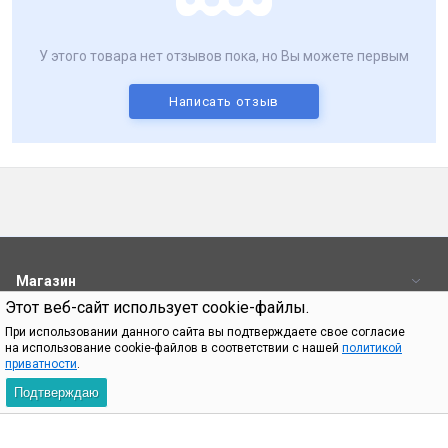
У этого товара нет отзывов пока, но Вы можете первым
Написать отзыв
Магазин
Этот веб-сайт использует cookie-файлы.
Пользователям
При использовании данного сайта вы подтверждаете свое согласие
на использование cookie-файлов в соответствии с нашей
политикой
Контакты
приватности
.
Подтверждаю
При использовании материалов с сайта shop.bq.ru обязательно
указание прямой ссылки на источник.