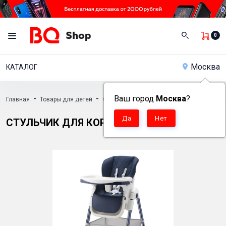
0
Москва
КАТАЛОГ
-
-
Ваш город
Москва
?
Главная
Товары для детей
Стульчик для кормления BQ BCH005
СТУЛЬЧИК ДЛЯ КОРМЛЕНИЯ BQ BCH005