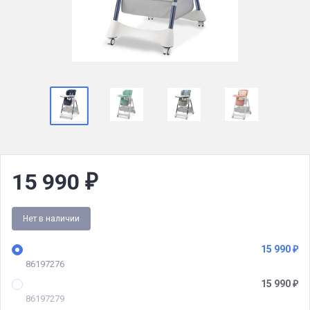
15 990
₽
Нет в наличии
15 990
₽
86197276
15 990
₽
86197279