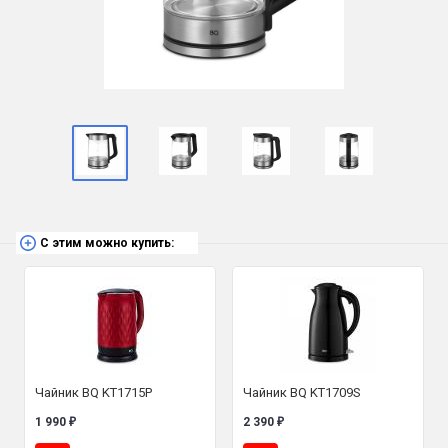
С этим можно купить:
Чайник BQ KT1715P
Чайник BQ KT1709S
1 990
2 390
₽
₽