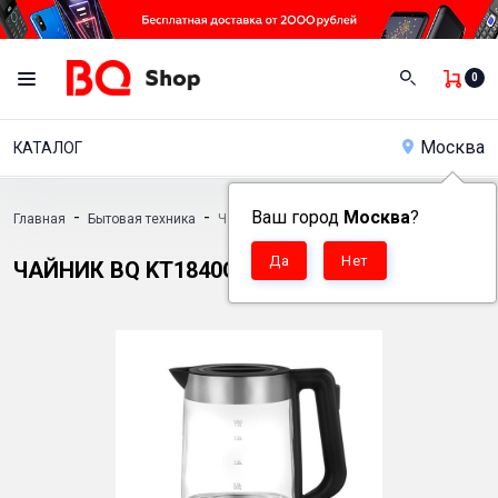
0
Москва
КАТАЛОГ
-
-
Ваш город
Москва
?
Главная
Бытовая техника
Чайник BQ KT1840G
ЧАЙНИК BQ KT1840G