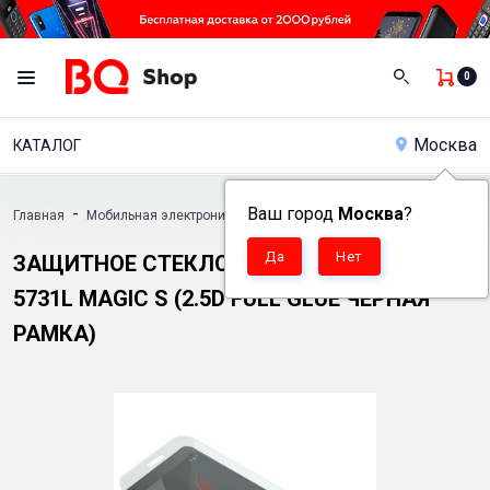
0
Москва
КАТАЛОГ
-
Ваш город
-
Москва
?
Главная
Мобильная электроника
Аксессуары
-
Защитное стекло для телефона BQ 5731L Magic S (2.5D Full Glue Черная
ЗАЩИТНОЕ СТЕКЛО ДЛЯ ТЕЛЕФОНА BQ
5731L MAGIC S (2.5D FULL GLUE ЧЕРНАЯ
РАМКА)