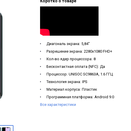
Коротко о товаре
Диагональ экрана:
5,84"
Разрешение экрана:
2280x1080 FHD+
Кол-во ядер процессора:
8
Бесконтактная оплата (NFC):
Да
Процессор:
UNISOC SC9863A, 1.6 ГГЦ
Технология экрана:
IPS
Материал корпуса:
Пластик
Программная платформа:
Android 9.0
Все характеристики
Объем оперативной памяти:
3 ГБ
Объем встроенной памяти:
32 ГБ
Поддержка карт памяти:
MicroSD 128 ГБ
Кол-во SIM-карт:
2