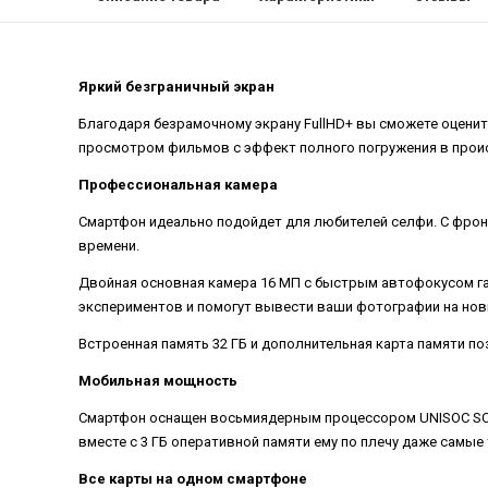
Яркий безграничный экран
Благодаря безрамочному экрану FullHD+ вы сможете оцени
просмотром фильмов с эффект полного погружения в прои
Профессиональная камера
Смартфон идеально подойдет для любителей селфи. С фрон
времени.
Двойная основная камера 16 МП с быстрым автофокусом га
экспериментов и помогут вывести ваши фотографии на нов
Встроенная память 32 ГБ и дополнительная карта памяти п
Мобильная мощность
Смартфон оснащен восьмиядерным процессором UNISOC SC9
вместе с 3 ГБ оперативной памяти ему по плечу даже самы
Все карты на одном смартфоне