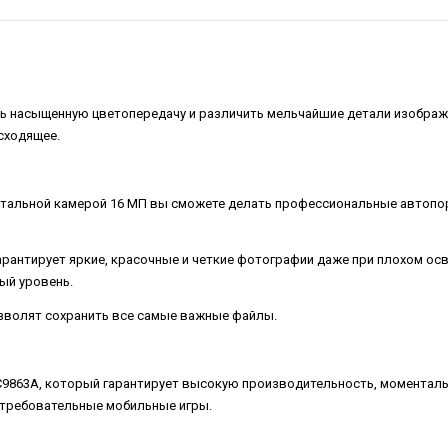
ть насыщенную цветопередачу и различить мельчайшие детали изображе
сходящее.
тальной камерой 16 МП вы сможете делать профессиональные автопор
рантирует яркие, красочные и четкие фотографии даже при плохом ос
ый уровень.
озволят сохранить все самые важные файлы.
863A, который гарантирует высокую производительность, моментальну
е требовательные мобильные игры.