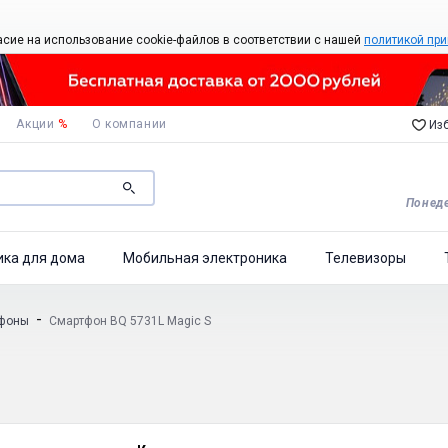
асие на использование cookie-файлов в соответствии с нашей
политикой при
Акции
%
О компании
Изб
Понеде
ика для дома
Мобильная электроника
Телевизоры
-
тфоны
Смартфон BQ 5731L Magic S