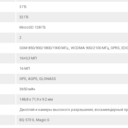
3 ГБ
32 ГБ
MicroSD 128 ГБ
2
GSM 850/900/1800/1900 МГц , WCDMA 900/2100 МГц, GPRS, EDGE, 4
16+0,3 МП
16 МП
GPS, AGPS, GLONASS
3650 мАч
148,8 х 71,9 х 9.2 мм
Дисплей и камеры высокого разрешения, восьмиядерный проце
BQ 5731L Magic S