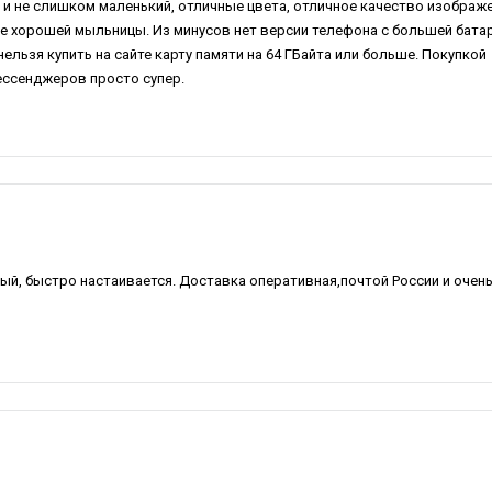
и не слишком маленький, отличные цвета, отличное качество изображе
не хорошей мыльницы. Из минусов нет версии телефона с большей бата
льзя купить на сайте карту памяти на 64 ГБайта или больше. Покупкой
ессенджеров просто супер.
ный, быстро настаивается. Доставка оперативная,почтой России и очен