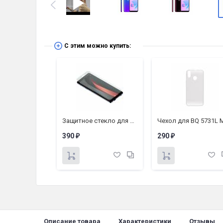
С этим можно купить:
Беспроводные наушники BQ BHS-01
Защитное стекло для телефона BQ 5731L Magic S (2.5D Full Glue Черная Рамка)
390
290
₽
₽
Описание товара
Характеристики
Отзывы