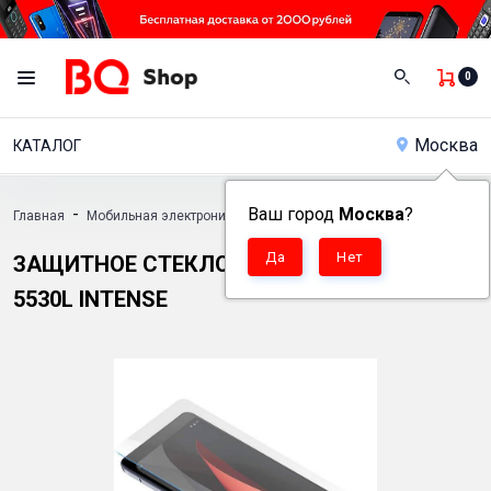
0
Москва
КАТАЛОГ
-
Ваш город
-
Москва
-
?
-
Главная
Мобильная электроника
Аксессуары
Защитные стекла
ЗАЩИТНОЕ СТЕКЛО ДЛЯ ТЕЛЕФОНА BQ
5530L INTENSE