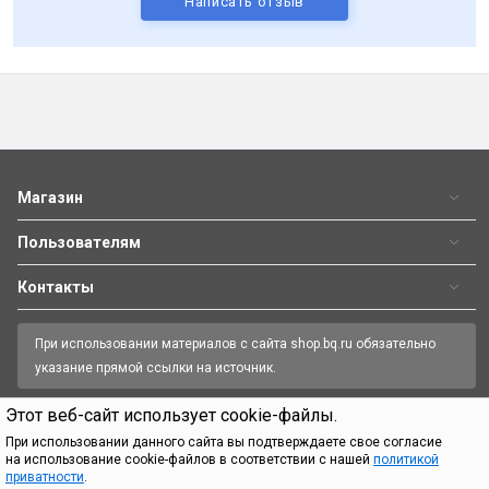
Написать отзыв
Магазин
Пользователям
Контакты
При использовании материалов с сайта shop.bq.ru обязательно
указание прямой ссылки на источник.
Этот веб-сайт использует cookie-файлы.
Пн—Пт 09:00-18:00
8 (800) 500 32 90
При использовании данного сайта вы подтверждаете свое согласие
на использование cookie-файлов в соответствии с нашей
политикой
приватности
.