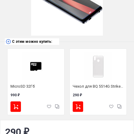
С этим можно купить:
MicroSD 32Гб
Чехол для BQ 5514G Strike Power/BQ 5514L Strike Power 4G (силикон прозрачный)
990
290
₽
₽
290
₽