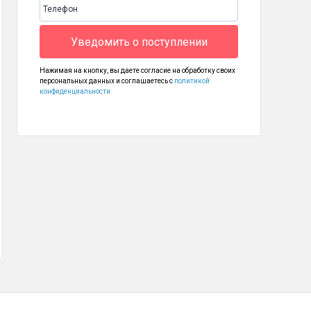
32 мм
Уведомить о поступлении
Нажимая на кнопку, вы даете согласие на обработку своих
персональных данных и соглашаетесь с
политикой
конфиденциальности
елефон BQ 2439 Bobber
Чехол для BQ 6424L Magic O (силикон прозрачный)
 990
290
490
₽
₽
₽