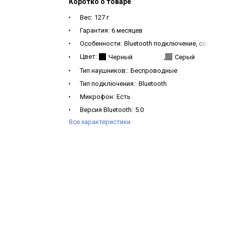
Коротко о товаре
Вес:
127 г
Гарантия:
6 месяцев
Особенности:
Bluetooth подключение, совмест
Цвет:
Черный
,
Серый
Тип наушников::
Беспроводные
Тип подключения::
Bluetooth
Микрофон:
Есть
Версия Bluetooth:
5.0
Все характеристики
Дальность действия :
10 м
Частотная характеристика:
20 Гц-16 кГц
Емкость аккумулятора (наушники):
55 мАч
Емкость аккумулятора (зарядный чехол):
1200
Время зарядки чехла:
Около 2-х часов
Время зарядки наушников:
Около 2-х часов
Время работы в режиме ожидания:
До 200 ча
Время прослушивания музыки:
До 4-х часов