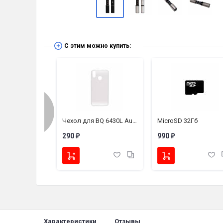
С этим можно купить:
Измельчитель BQ CH1741
Чехол для BQ 6430L Aurora (силикон прозрачный)
MicroSD 32Гб
290
990
₽
₽
Характеристики
Отзывы