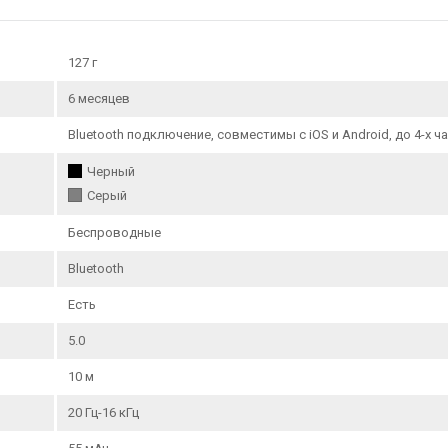
127 г
6 месяцев
Bluetooth подключение, совместимы с iOS и Android, до 4-х
Черный
Серый
Беспроводные
Bluetooth
Есть
5.0
10 м
20 Гц-16 кГц