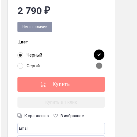
2 790
₽
имы с iOS и Android, до 4-х часов в режиме прослушивания, функция Po
Нет в наличии
Цвет
Черный
Серый
 мАч
Купить в 1 клик
К сравнению
В избранное
сов