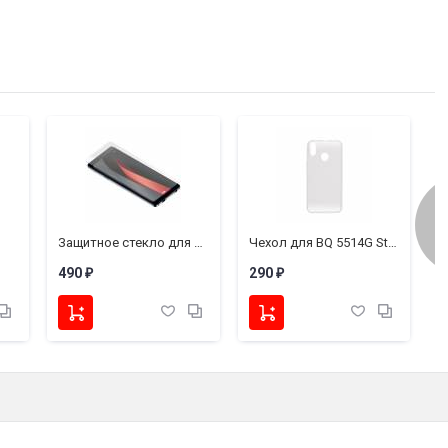
Время в режиме разговора:
До 3-х часов
Размеры наушника (Ш х В х Г):
19,3 х 24 х 23 мм
Размер зарядного чехла (Ш х В х Г):
134 х 32 х 
Срок службы:
2 года
Гарантия1:
1 год
Защитное стекло для телефона BQ 5514G Strike Power / BQ 5514L Strike Power 4G
Чехол для BQ 5514G Strike Power/BQ 5514L Strike Power 4G (силикон прозрачный)
Т
490
290
3
₽
₽