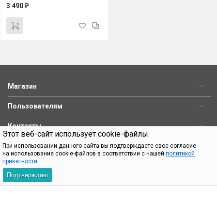
3 490
₽
Магазин
Пользователям
Контакты
Этот веб-сайт использует cookie-файлы.
При использовании данного сайта вы подтверждаете свое согласие
При использовании материалов с сайта shop.bq.ru обязательно
на использование cookie-файлов в соответствии с нашей
политикой
приватности
.
указание прямой ссылки на источник.
Подтверждаю
Пн—Пт 09:00-18:00
8 (800) 500 32 90