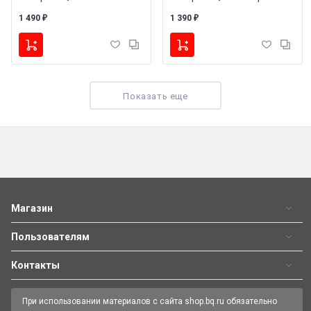
1 490
1 390
₽
₽
Показать еще
Телефон BQ 2840 Fantasy
Телефон BQ 2446 Dream Duo
2 490
2 590
₽
₽
Магазин
Пользователям
Контакты
При использовании материалов с сайта shop.bq.ru обязательно