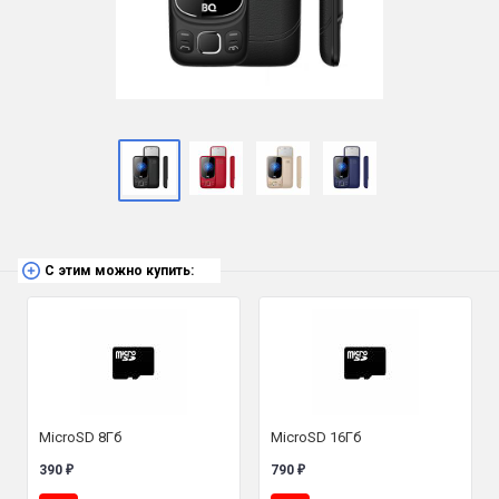
С этим можно купить:
MicroSD 8Гб
MicroSD 16Гб
390
790
₽
₽