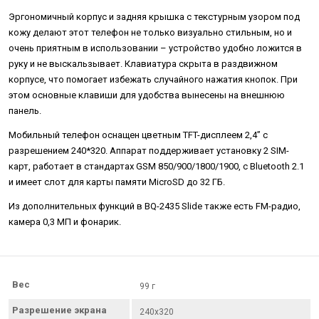
Эргономичный корпус и задняя крышка с текстурным узором под
кожу делают этот телефон не только визуально стильным, но и
очень приятным в использовании – устройство удобно ложится в
руку и не выскальзывает. Клавиатура скрыта в раздвижном
корпусе, что помогает избежать случайного нажатия кнопок. При
этом основные клавиши для удобства вынесены на внешнюю
панель.
Мобильный телефон оснащен цветным TFT-дисплеем 2,4” с
разрешением 240*320. Аппарат поддерживает установку 2 SIM-
карт, работает в стандартах GSM 850/900/1800/1900, с Bluetooth 2.1
и имеет слот для карты памяти MicroSD до 32 ГБ.
Из дополнительных функций в BQ-2435 Slide также есть FM-радио,
камера 0,3 МП и фонарик.
Вес
99 г
Разрешение экрана
240х320