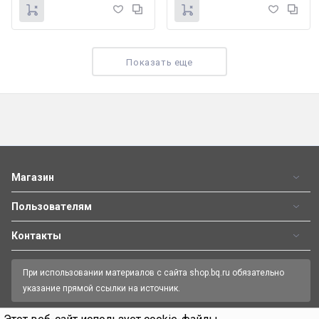
Показать еще
Фен BQ HD1212M TRAVEL COLLECTION
1 190
₽
Магазин
Пользователям
Контакты
При использовании материалов с сайта shop.bq.ru обязательно
указание прямой ссылки на источник.
Пн—Пт 09:00-18:00