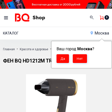
0
Москва
КАТАЛОГ
-
-
Ваш город
-
Москва
?
Главная
Красота и здоровье
Фены
Фен BQ HD1212M TRAVEL COLL
ФЕН BQ HD1212M TRAVEL COLLECTION