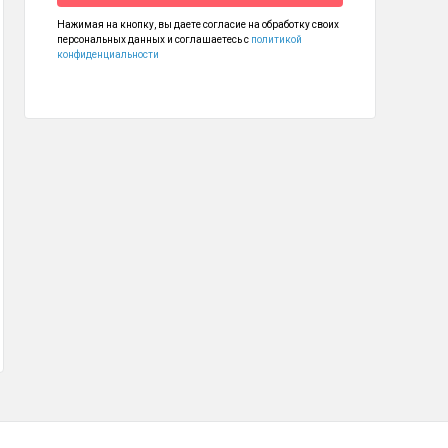
Нажимая на кнопку, вы даете согласие на обработку своих
персональных данных и соглашаетесь с
политикой
конфиденциальности
Фен-щетка BQ HDB6012 TRAVEL COLLECTION
Фен BQ HD1212M TRAVEL COLLECTION
 990
1 190
₽
₽