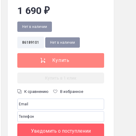
1 690
₽
Нет в наличии
86189101
Нет в наличии
Купить в 1 клик
2
К сравнению
В избранное
мов) :
2
Уведомить о поступлении