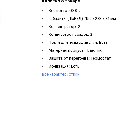
Коротко о товаре
Вес нетто:
0,38 кг
Габариты (ШхВхД):
159 x 283 x 81 мм
Концентратор:
2
Количество насадок:
2
Петля для подвешивания:
Есть
Материал корпуса:
Пластик
Защита от перегрева:
Термостат
Ионизация:
Есть
Все характеристики
Подача холодного воздуха:
Есть
Длина сетевого шнура:
1.8 м
Регулировка температуры (кол-во режимов) :
Регулировка воздушного потока (кол-во режи
Напряжение:
220-240 В, 50-60 Гц
Мощность :
2200 Вт
Тип управления :
Механический
Тип:
Компактный