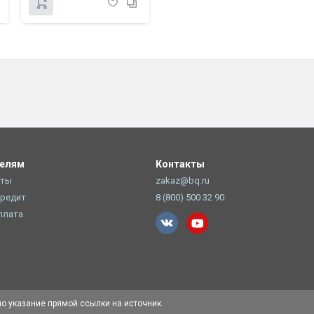
телям
Контакты
оты
zakaz@bq.ru
Кредит
8 (800) 500 32 90
плата
но указание прямой ссылки на источник.