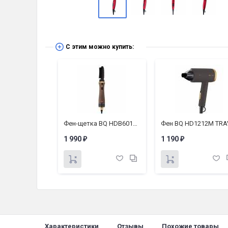
С этим можно купить:
Фен BQ HD1212M TRAVEL COLLECTION
Фен-щетка BQ HDB6012 TRAVEL COLLECTION
1 990
1 190
₽
₽
Характеристики
Отзывы
Похожие товары