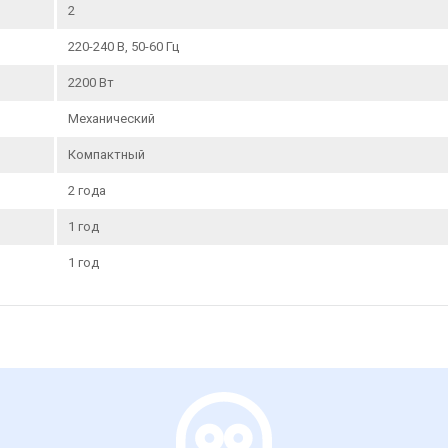
2
220-240 В, 50-60 Гц
2200 Вт
Механический
Компактный
2 года
1 год
1 год