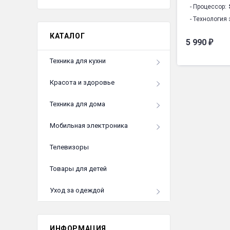
- Гарантия1:
1
- Процессор:
- Технология 
- Материал ко
КАТАЛОГ
5 990
₽
- Программна
- Объем опер
Техника для кухни
- Объем встр
- Поддержка 
Красота и здоровье
- Кол-во SIM-к
Техника для дома
- Беспроводн
- Камера осн
Мобильная электроника
- Камера фро
- Навигация:
Телевизоры
- Емкость ак
- Габариты:
15
Товары для детей
- Особенност
Уход за одеждой
- Модель:
574
- Комплектац
- Вес:
156 г
ИНФОРМАЦИЯ
- Цвет:
Чер