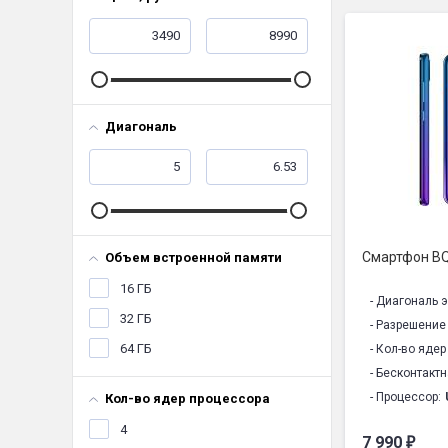
Диагональ
Смартфон BQ
Объем встроенной памяти
16 ГБ
- Диагональ э
32 ГБ
- Разрешение
64 ГБ
- Кол-во ядер
- Бесконтактн
- Процессор:
Кол-во ядер процессора
- Технология 
4
7 990
₽
- Материал ко