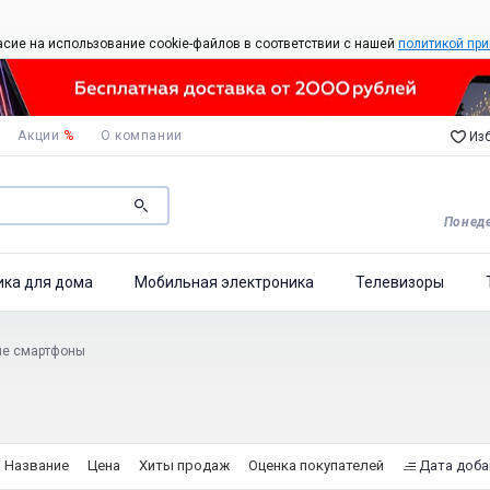
асие на использование cookie-файлов в соответствии с нашей
политикой при
Акции
%
О компании
Изб
Понеде
ика для дома
Мобильная электроника
Телевизоры
ые смартфоны
Название
Цена
Хиты продаж
Оценка покупателей
Дата доба