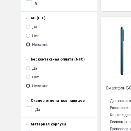
8
- Программна
- Объем опер
4G (LTE)
- Объем встр
Да
- Поддержка 
- Кол-во SIM-к
Нет
- Беспроводн
Неважно
- Камера осн
- Камера фро
Бесконтактная оплата (NFC)
- Навигация:
Да
- Емкость ак
- Габариты:
14
Нет
- Особенност
Неважно
Смартфон BQ
- Модель:
BQ 
- Комплектац
Сканер отпечатков пальцев
- Диагональ э
- Вес:
155 г
- Разрешение
Да
- Цвет:
Тём
- Кол-во ядер
- Срок службы
- Бесконтактн
Материал корпуса
- Гарантия1:
1
- Процессор: