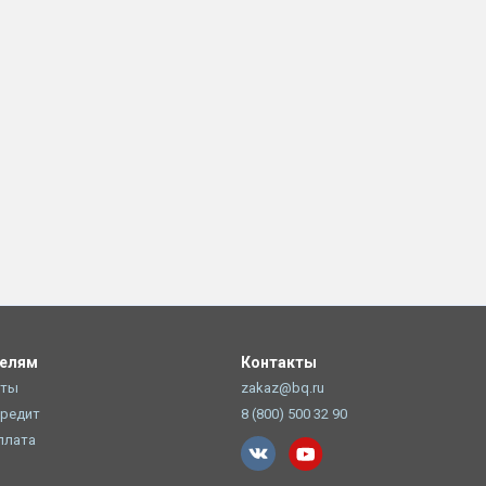
телям
Контакты
оты
zakaz@bq.ru
Кредит
8 (800) 500 32 90
плата