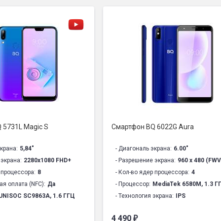
 5731L Magic S
Смартфон BQ 6022G Aura
крана:
5,84"
- Диагональ экрана:
6.00"
 экрана:
2280x1080 FHD+
- Разрешение экрана:
960 х 480 (FW
 процессора:
8
- Кол-во ядер процессора:
4
ая оплата (NFC):
Да
- Процессор:
MediaTek 6580M, 1.3 Г
UNISOC SC9863A, 1.6 ГГЦ
- Технология экрана:
IPS
экрана:
IPS
- Материал корпуса:
Пластик
4 490
₽
рпуса:
Пластик
- Программная платформа:
Android 9