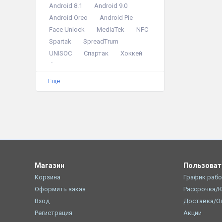
Android 8.1
Android 9.0
Android Oreo
Android Pie
Face Unlock
MediaTek
NFC
Spartak
SpreadTrum
UNISOC
Спартак
Хоккей
безрамочный экран
двойная камера
Еще
камера для селфи
металлический корпус
модуль OTG
мощный аккумулятор
процессор 4 ядра
процессор 8 ядер
режимы съемки
Магазин
Пользова
сканер отпечатков
спонсор
Корзина
График раб
тройная камера
Оформить заказ
Рассрочка/
фронтальная вспышка
Вход
Доставка/О
Регистрация
Акции