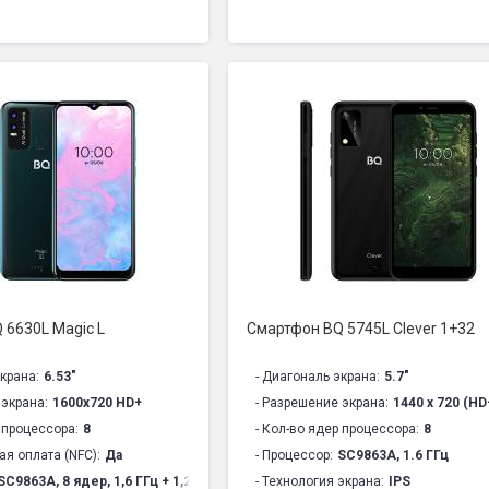
я платформа:
Android 9.0
- Объем оперативной памяти:
2 ГБ
ативной памяти:
3 ГБ
- Объем встроенной памяти:
16 ГБ
оенной памяти:
32 ГБ
- Поддержка карт памяти:
MicroSD д
карт памяти:
MicroSD 128 ГБ
- Кол-во SIM-карт:
2
арт:
2
- Беспроводная связь:
GSM 850/900/1
ая связь:
GSM 850/900/1800/1900 МГц , WCDMA 900/2100 МГц, GPRS, EDGE, 4G C
- Камера основная :
8 МП
овная :
16+0,3 МП
- Камера фронтальная:
2 МП
нтальная:
16 МП
- Навигация:
GPS, AGPS
GPS, AGPS, GLONASS
- Емкость аккумулятора:
2500 мАч
кумулятора:
3650 мАч
- Габариты:
160,2 х 66,3 х 10,7 мм
8,8 х 71,9 х 9.2 мм
- Особенности:
4-ядерный процессор
и:
Дисплей и камеры высокого разрешения, восьмиядерный процессор, LT
- Модель:
BQ 6022G Aura
 6630L Magic L
Смартфон BQ 5745L Clever 1+32
5731L Magic S
- Комплектация:
Смартфон, аккумуля
ия:
Смартфон, аккумулятор, зарядное устройство, USB-кабель, устройство
- Вес:
191 г
крана:
6.53"
- Диагональ экрана:
5.7"
- Цвет:
Черный флюид
,
Синий
,
 экрана:
1600x720 HD+
- Разрешение экрана:
1440 x 720 (HD
но-синий
,
Красное Вино
,
Ультрафиолет
- Срок службы:
2 года
 процессора:
8
- Кол-во ядер процессора:
8
:
2 года
- Гарантия1:
1 год
ая оплата (NFC):
Да
- Процессор:
SC9863A, 1.6 ГГц
 год
SC9863A, 8 ядер, 1,6 ГГц + 1,2 ГГц
- Технология экрана:
IPS