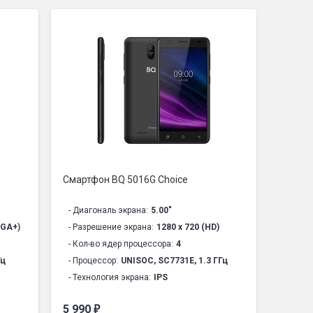
Смартфон BQ 5016G Choice
- Диагональ экрана:
5.00"
VGA+)
- Разрешение экрана:
1280 х 720 (HD)
- Кол-во ядер процессора:
4
Гц
- Процессор:
UNISOC, SC7731E, 1.3 ГГц
- Технология экрана:
IPS
- Материал корпуса:
Пластик
5 990
₽
.0
- Программная платформа:
Android 9.0