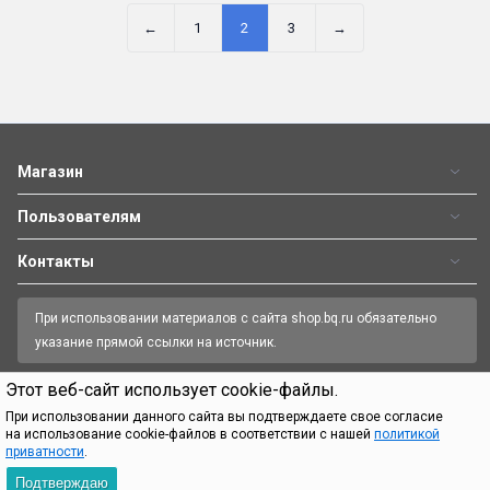
←
1
2
3
→
Магазин
Пользователям
Контакты
При использовании материалов с сайта shop.bq.ru обязательно
указание прямой ссылки на источник.
Этот веб-сайт использует cookie-файлы.
Пн—Пт 09:00-18:00
8 (800) 500 32 90
При использовании данного сайта вы подтверждаете свое согласие
на использование cookie-файлов в соответствии с нашей
политикой
приватности
.
Официальный интернет-магазин BQ.
Все права защищены.
© 2026
Подтверждаю