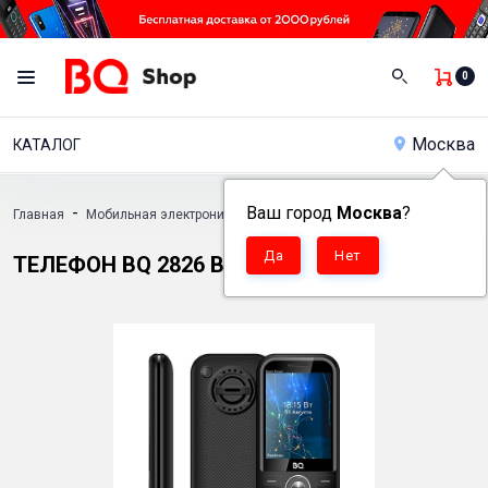
0
Москва
КАТАЛОГ
-
Ваш город
-
Москва
?
Главная
Мобильная электроника
Кнопочные телефоны
-
Телефон BQ 2826 Boom Power
ТЕЛЕФОН BQ 2826 BOOM POWER