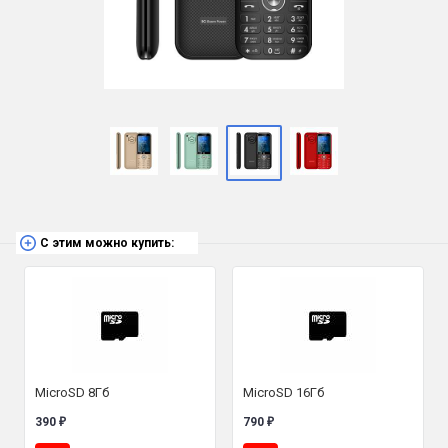
С этим можно купить:
MicroSD 8Гб
MicroSD 16Гб
390
790
₽
₽