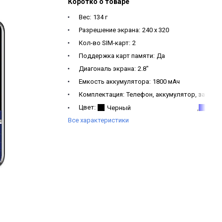
Коротко о товаре
Вес:
134 г
Разрешение экрана:
240 x 320
Кол-во SIM-карт:
2
Поддержка карт памяти:
Да
Диагональ экрана:
2.8"
Емкость аккумулятора:
1800 мАч
Комплектация:
Телефон, аккумулятор, зарядн
Цвет:
Черный
,
Син
Все характеристики
Гарантия1:
1 год
Беспроводная связь:
2G/3G/4G Cat.1 bands 1/3/
Габариты (ШxВxД) :
137,6 х 57,4 х 13,2 мм.
Карта памяти :
MicroSD до 32 ГБ