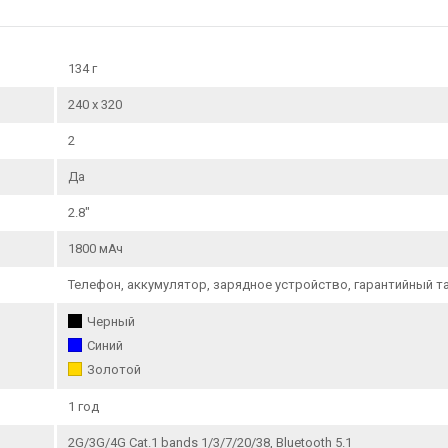
134 г
240 x 320
2
Да
2.8"
1800 мАч
Телефон, аккумулятор, зарядное устройство, гарантийный та
Черный
Синий
Золотой
1 год
2G/3G/4G Cat.1 bands 1/3/7/20/38, Bluetooth 5.1