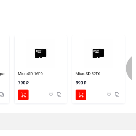
gon
MicroSD 16Гб
MicroSD 32Гб
790
990
2
₽
₽