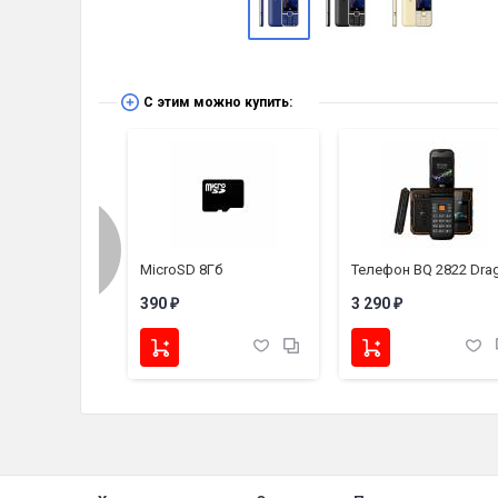
С этим можно купить:
atch 1.4
MicroSD 8Гб
Телефон BQ 2822 Dra
390
3 290
₽
₽