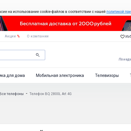
асие на использование cookie-файлов в соответствии с нашей
политикой при
Акции
%
О компании
Изб
Понеде
ика для дома
Мобильная электроника
Телевизоры
-
Все телефоны
Телефон BQ 2800L Art 4G