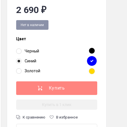
2 690
₽
Нет в наличии
Цвет
Черный
ое устройство, гарантийный талон, инструкция по эксплуатации
Синий
ий
,
Золотой
Золотой
7/20/38, Bluetooth 5.1
Купить в 1 клик
К сравнению
В избранное